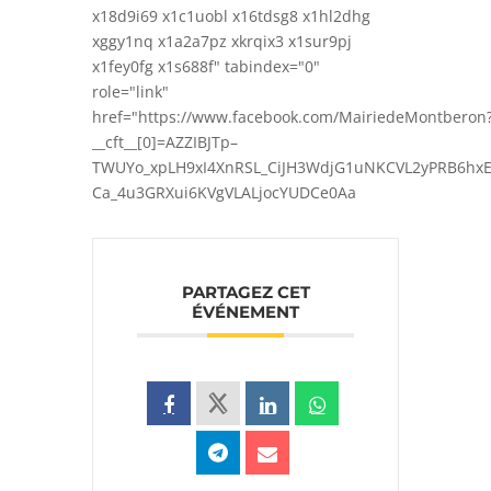
x18d9i69 x1c1uobl x16tdsg8 x1hl2dhg
xggy1nq x1a2a7pz xkrqix3 x1sur9pj
x1fey0fg x1s688f" tabindex="0"
role="link"
href="https://www.facebook.com/MairiedeMontberon
__cft__[0]=AZZIBJTp–
TWUYo_xpLH9xI4XnRSL_CiJH3WdjG1uNKCVL2yPRB6hxE
Ca_4u3GRXui6KVgVLALjocYUDCe0Aa
PARTAGEZ CET
ÉVÉNEMENT