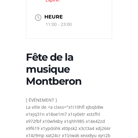
HEURE
11:00 - 23:00
Fête de la
musique
Montberon
[ ÉVÉNEMENT ]
La ville de
<a class="x1i10hfl xjbqb8w
x1ejq31n x18oe1m7 x1sy0etr xstzfhl
x972fbf x10w94by x1qhh985 x14e42zd
x9f619 x1ypdohk xt0psk2 x3ct3a4 xdj266r
x14z9mp xat24cr x1lziwak xexx8yu xyri2b