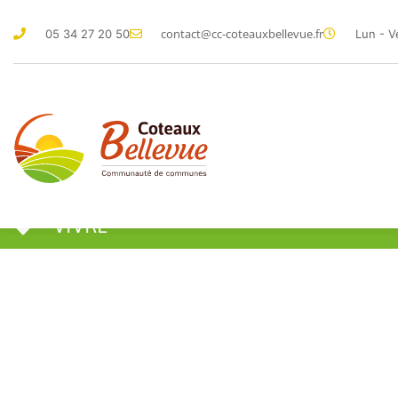
contact@cc-coteauxbellevue.fr
05 34 27 20 50
Lun - V
VIVRE